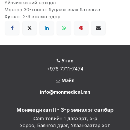
Үйлчилгээний нөхцөл
Мөнгөө 30-хоногт буцааж авах баталгаа
Хүргэлт: 2-3 ажлын өдөр
Утас
+976 7711-7474
Мэйл
info@monmedical.mn
Монмедикал II - 3-р эмнэлэг салбар
iCom төвийн 1 давхарт, 5-р
хороо, Баянгол дүүрэг, Улаанбаатар хот