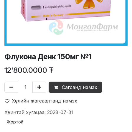
Флукона Денк 150мг №1
12'800.0000
₮
Сагсанд нэмэх
Хүслийн жагсаалтанд нэмэх
Хүчинтэй хугацаа: 2028-07-31
Жортой