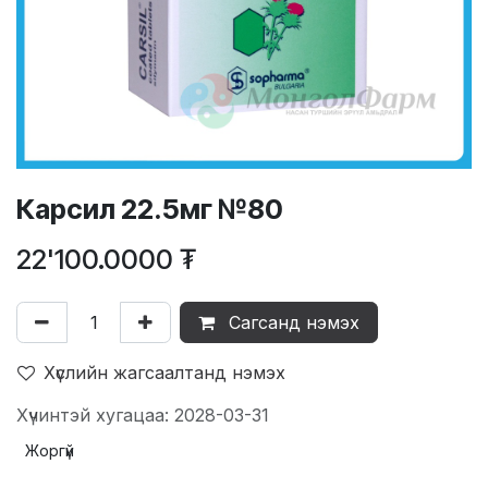
Карсил 22.5мг №80
22'100.0000
₮
Сагсанд нэмэх
Хүслийн жагсаалтанд нэмэх
Хүчинтэй хугацаа: 2028-03-31
Жоргүй