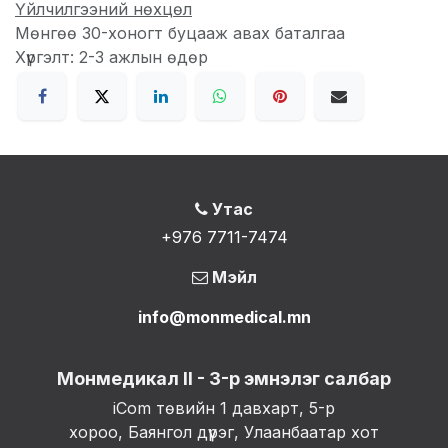
Үйлчилгээний нөхцөл
Мөнгөө 30-хоногт буцааж авах баталгаа
Хүргэлт: 2-3 ажлын өдөр
Утас
+976 7711-7474
Мэйл
info@monmedical.mn
Монмедикал II - 3-р эмнэлэг салбар
iCom төвийн 1 давхарт, 5-р
хороо, Баянгол дүүрэг, Улаанбаатар хот