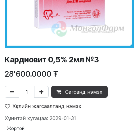
Кардиовит 0,5% 2мл №3
28'600.0000
₮
Сагсанд нэмэх
Хүслийн жагсаалтанд нэмэх
Хүчинтэй хугацаа: 2029-01-31
Жортой