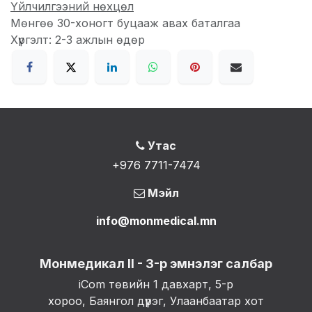
Үйлчилгээний нөхцөл
Мөнгөө 30-хоногт буцааж авах баталгаа
Хүргэлт: 2-3 ажлын өдөр
Утас
+976 7711-7474
Мэйл
info@monmedical.mn
Монмедикал II - 3-р эмнэлэг салбар
iCom төвийн 1 давхарт, 5-р
хороо, Баянгол дүүрэг, Улаанбаатар хот