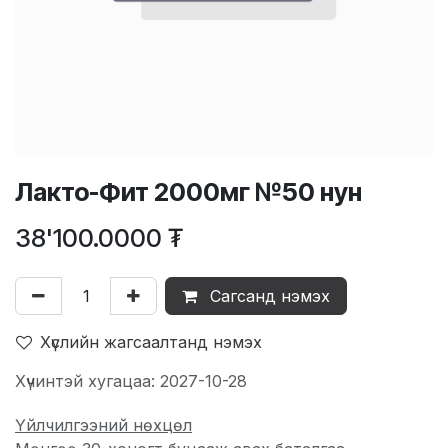
Лакто-Фит 2000мг №50 нун
38'100.0000
₮
Сагсанд нэмэх
Хүслийн жагсаалтанд нэмэх
Хүчинтэй хугацаа: 2027-10-28
Үйлчилгээний нөхцөл