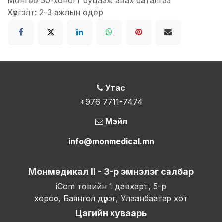
Мөнгөө 30-хоногт буцааж авах баталгаа
Хүргэлт: 2-3 ажлын өдөр
Утас
+976 7711-7474
Мэйл
info@monmedical.mn
Монмедикал II - 3-р эмнэлэг салбар
iCom төвийн 1 давхарт, 5-р
хороо, Баянгол дүүрэг, Улаанбаатар хот
Цагийн хуваарь