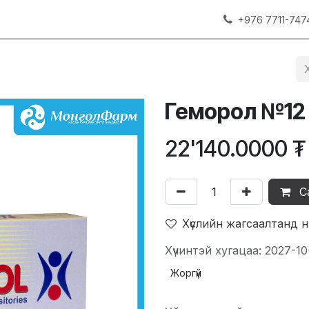
+976 7711-747
Геморол №12
22'140.0000
₮
С
Хүслийн жагсаалтанд 
Хүчинтэй хугацаа: 2027-10
Жоргүй