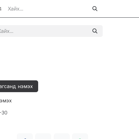
4
агсанд нэмэх
нэмэх
-30