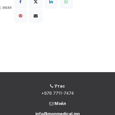
ж авах
Утас
+976 7711-7474
Мэйл
info@monmedical.mn