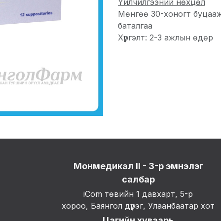
Үйлчилгээний нөхцөл
Мөнгөө 30-хоногт буцаа
баталгаа
Хүргэлт: 2-3 ажлын өдөр
Монмедикал II - 3-р эмнэлэг
салбар
iCom төвийн 1 давхарт, 5-р
хороо, Баянгол дүүрэг, Улаанбаатар хот
Цагийн хуваарь