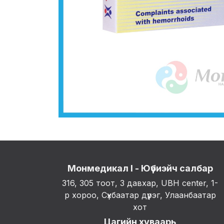
Монмедикал I - Юүбиэйч салбар
316, 305 тоот, 3 давхар, UBH center, 1-
р хороо, Сүхбаатар дүүрэг, Улаанбаатар
хот
Цагийн хуваарь