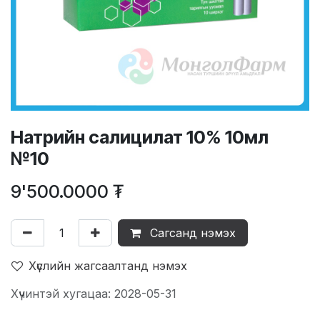
Натрийн салицилат 10% 10мл
№10
9'500.0000
₮
Сагсанд нэмэх
Хүслийн жагсаалтанд нэмэх
Хүчинтэй хугацаа: 2028-05-31