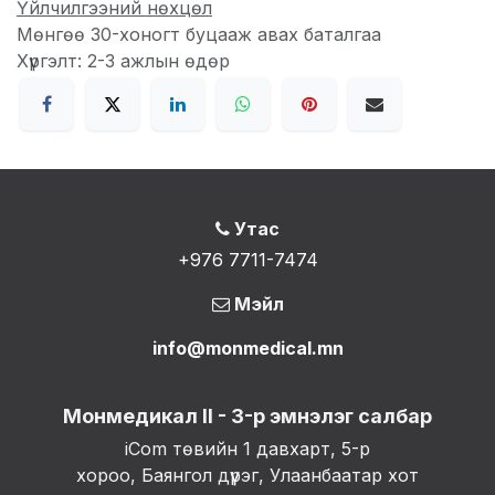
Үйлчилгээний нөхцөл
Мөнгөө 30-хоногт буцааж авах баталгаа
Хүргэлт: 2-3 ажлын өдөр
Утас
+976 7711-7474
Мэйл
info@monmedical.mn
Монмедикал II - 3-р эмнэлэг салбар
iCom төвийн 1 давхарт, 5-р
хороо, Баянгол дүүрэг, Улаанбаатар хот