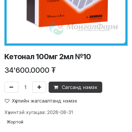
Кетонал 100мг 2мл №10
34'600.0000
₮
Сагсанд нэмэх
Хүслийн жагсаалтанд нэмэх
Хүчинтэй хугацаа: 2028-08-31
Жортой