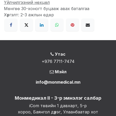
Үйлчилгээний нөхцөл
Мөнгөө 30-хоногт буцааж авах баталгаа
Хүргэлт: 2-3 ажлын өдөр
Утас
+976 7711-7474
Мэйл
info@monmedical.mn
Монмедикал II - 3-р эмнэлэг салбар
iCom төвийн 1 давхарт, 5-р
хороо, Баянгол дүүрэг, Улаанбаатар хот