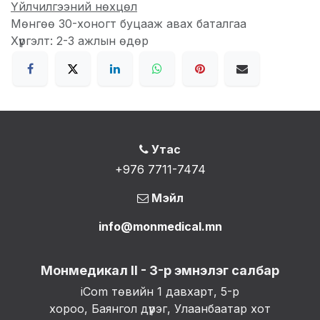
Үйлчилгээний нөхцөл
Мөнгөө 30-хоногт буцааж авах баталгаа
Хүргэлт: 2-3 ажлын өдөр
Утас
+976 7711-7474
Мэйл
info@monmedical.mn
Монмедикал II - 3-р эмнэлэг салбар
iCom төвийн 1 давхарт, 5-р
хороо, Баянгол дүүрэг, Улаанбаатар хот