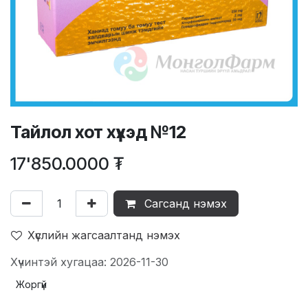
Тайлол хот хүүхэд №12
17'850.0000
₮
Сагсанд нэмэх
Хүслийн жагсаалтанд нэмэх
Хүчинтэй хугацаа: 2026-11-30
Жоргүй