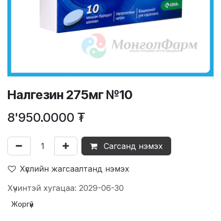
Налгезин 275мг №10
8'950.0000
₮
Сагсанд нэмэх
Хүслийн жагсаалтанд нэмэх
Хүчинтэй хугацаа: 2029-06-30
Жоргүй