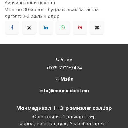
Үйлчилгээний нөхцөл
Мөнгөө 30-хоногт буцааж авах баталгаа
Хүргэлт: 2-3 ажлын өдөр
Утас
+976 7711-7474
Мэйл
info@monmedical.mn
Монмедикал II - 3-р эмнэлэг салбар
iCom төвийн 1 давхарт, 5-р
хороо, Баянгол дүүрэг, Улаанбаатар хот