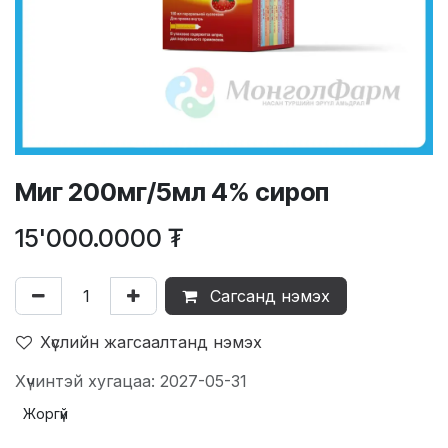
Миг 200мг/5мл 4% сироп
15'000.0000
₮
Сагсанд нэмэх
Хүслийн жагсаалтанд нэмэх
Хүчинтэй хугацаа: 2027-05-31
Жоргүй