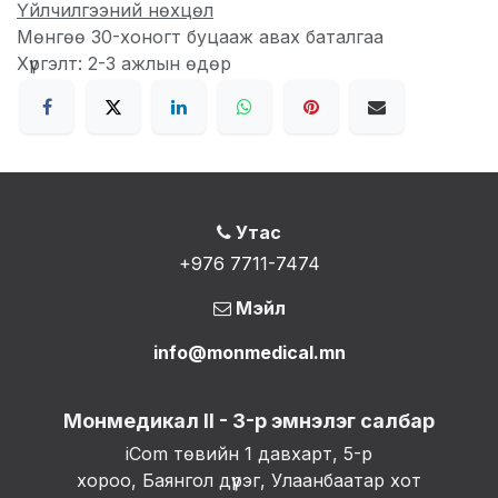
Үйлчилгээний нөхцөл
Мөнгөө 30-хоногт буцааж авах баталгаа
Хүргэлт: 2-3 ажлын өдөр
Утас
+976 7711-7474
Мэйл
info@monmedical.mn
Монмедикал II - 3-р эмнэлэг салбар
iCom төвийн 1 давхарт, 5-р
хороо, Баянгол дүүрэг, Улаанбаатар хот