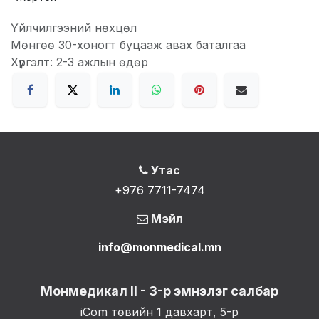
Үйлчилгээний нөхцөл
Мөнгөө 30-хоногт буцааж авах баталгаа
Хүргэлт: 2-3 ажлын өдөр
Утас
+976 7711-7474
Мэйл
info@monmedical.mn
Монмедикал II - 3-р эмнэлэг салбар
iCom төвийн 1 давхарт, 5-р