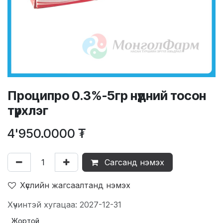
Проципро 0.3%-5гр нүдний тосон
түрхлэг
4'950.0000
₮
Сагсанд нэмэх
Хүслийн жагсаалтанд нэмэх
Хүчинтэй хугацаа: 2027-12-31
Жортой