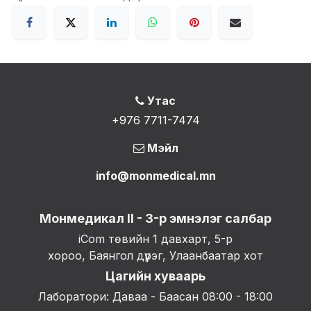
Утас
+976 7711-7474
Мэйл
info@monmedical.mn
Монмедикал II - 3-р эмнэлэг салбар
iCom төвийн 1 давхарт, 5-р
хороо, Баянгол дүүрэг, Улаанбаатар хот
Цагийн хуваарь
Лаборатори: Даваа - Баасан 08:00 - 18:00