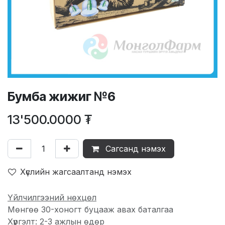
Бумба жижиг №6
13'500.0000
₮
Сагсанд нэмэх
Хүслийн жагсаалтанд нэмэх
Үйлчилгээний нөхцөл
Мөнгөө 30-хоногт буцааж авах баталгаа
Хүргэлт: 2-3 ажлын өдөр