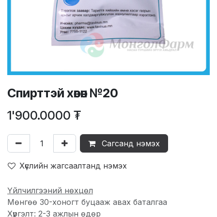
Спирттэй хөвөн №20
1'900.0000
₮
Сагсанд нэмэх
Хүслийн жагсаалтанд нэмэх
Үйлчилгээний нөхцөл
Мөнгөө 30-хоногт буцааж авах баталгаа
Хүргэлт: 2-3 ажлын өдөр