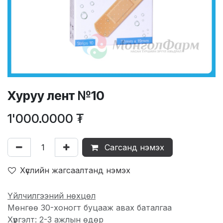
Хуруу лент №10
1'000.0000
₮
Сагсанд нэмэх
Хүслийн жагсаалтанд нэмэх
Үйлчилгээний нөхцөл
Мөнгөө 30-хоногт буцааж авах баталгаа
Хүргэлт: 2-3 ажлын өдөр