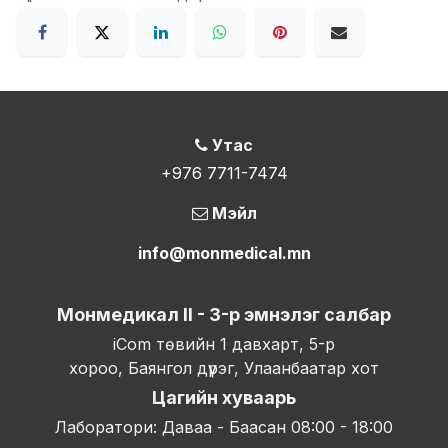
Утас
+976 7711-7474
Мэйл
info@monmedical.mn
Монмедикал II - 3-р эмнэлэг салбар
iCom төвийн 1 давхарт, 5-р
хороо, Баянгол дүүрэг, Улаанбаатар хот
Цагийн хуваарь
Лаборатори: Даваа - Баасан 08:00 - 18:00