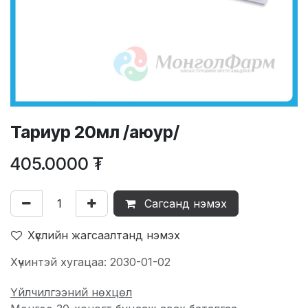
Тариур 20мл /аюур/
405.0000
₮
Сагсанд нэмэх
Хүслийн жагсаалтанд нэмэх
Хүчинтэй хугацаа: 2030-01-02
Үйлчилгээний нөхцөл