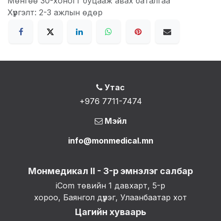
Мөнгөө 30-хоногт буцааж авах баталгаа
Хүргэлт: 2-3 ажлын өдөр
Утас
+976 7711-7474
Мэйл
info@monmedical.mn
Монмедикал II - 3-р эмнэлэг салбар
iCom төвийн 1 давхарт, 5-р
хороо, Баянгол дүүрэг, Улаанбаатар хот
Цагийн хуваарь