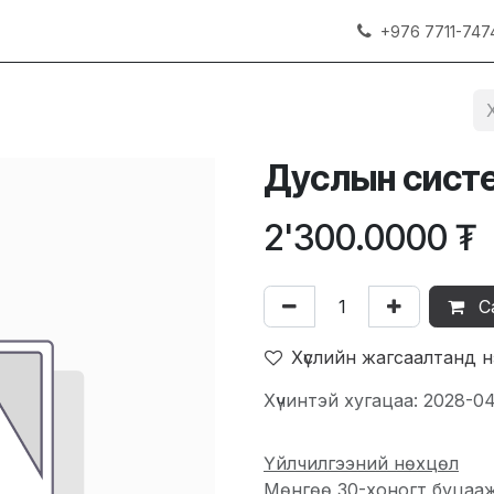
+976 7711-747
Дуслын систе
2'300.0000
₮
С
Хүслийн жагсаалтанд 
Хүчинтэй хугацаа: 2028-0
Үйлчилгээний нөхцөл
Мөнгөө 30-хоногт буцаа