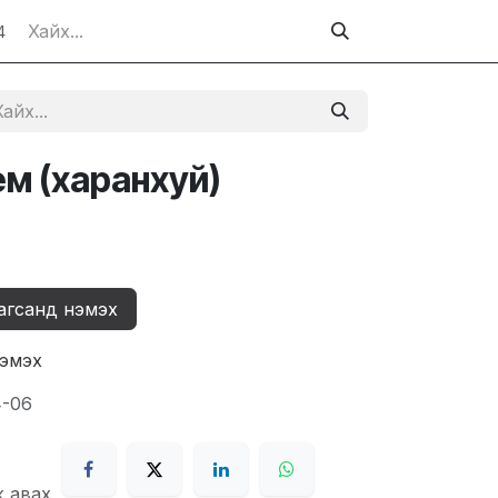
4
м (харанхуй)
агсанд нэмэх
нэмэх
4-06
ж авах