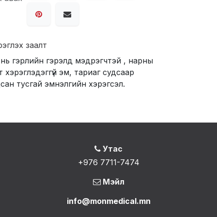
рэглэх заалт
нь гэрлийн гэрэлд мэдрэгчтэй , нарны
т хэрэглэдэггүй эм, тариаг судсаар
сан тусгай эмнэлгийн хэрэгсэл.
Утас
+976 7711-7474
Мэйл
info@monmedical.mn