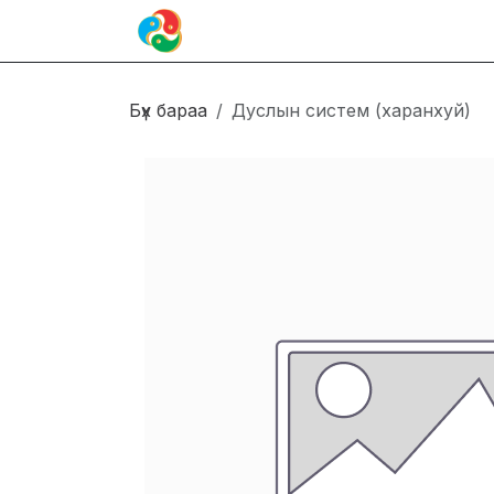
Skip to Content
Иргэн
Блог
Холбоо барих
Бүх бараа
Дуслын систем (харанхуй)