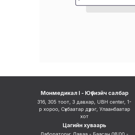
Монмедикал I - Юүбиэйч салбар
316, 305 тоот, 3 давхар, UBH center, 1-
р хороо, Сүхбаатар дүүрэг, Улаанбаатар
хот
Цагийн хуваарь
Лаборатори: Даваа - Баасан 08:00 -