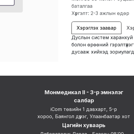
баталгаа
Хүргэлт: 2-3 ажлын өдөр
Хэрэглэх заавар
Хэ
Дуслын систем харанхуй 
болон өрөөний гэрэлтүүлэг
дусааж хийхэд зориулагд
Монмедикал II - 3-р эмнэлэг
салбар
iCom төвийн 1 давхарт, 5-р
хороо, Баянгол дүүрэг, Улаанбаатар хот
Цагийн хуваарь