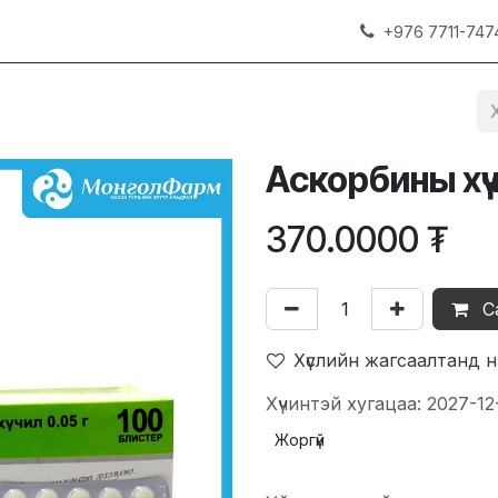
+976 7711-747
Аскорбины хү
370.0000
₮
С
Хүслийн жагсаалтанд 
Хүчинтэй хугацаа: 2027-12
Жоргүй