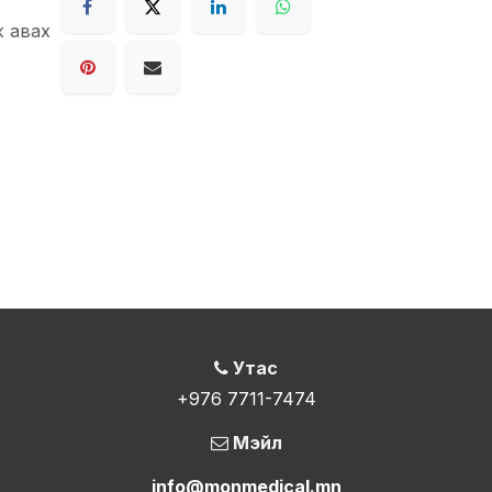
ж авах
Утас
+976 7711-7474
Мэйл
info@monmedical.mn