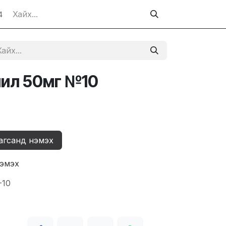
4
чил 50мг №10
агсанд нэмэх
нэмэх
-10