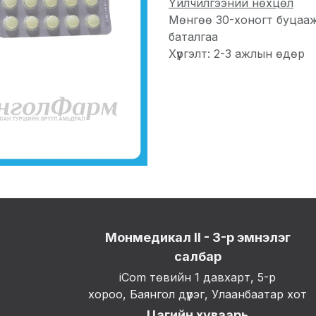
Үйлчилгээний нөхцөл
Мөнгөө 30-хоногт буцаа
баталгаа
Хүргэлт: 2-3 ажлын өдөр
Монмедикал II - 3-р эмнэлэг
салбар
iCom төвийн 1 давхарт, 5-р
хороо, Баянгол дүүрэг, Улаанбаатар хот
Цагийн хуваарь