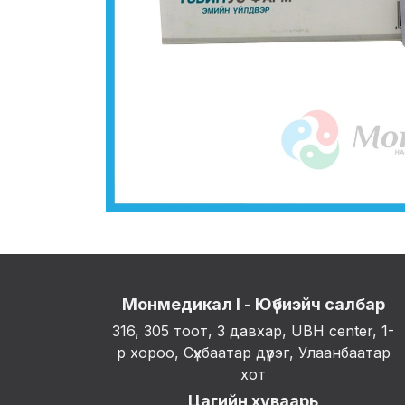
Монмедикал I - Юүбиэйч салбар
316, 305 тоот, 3 давхар, UBH center, 1-
р хороо, Сүхбаатар дүүрэг, Улаанбаатар
хот
Цагийн хуваарь