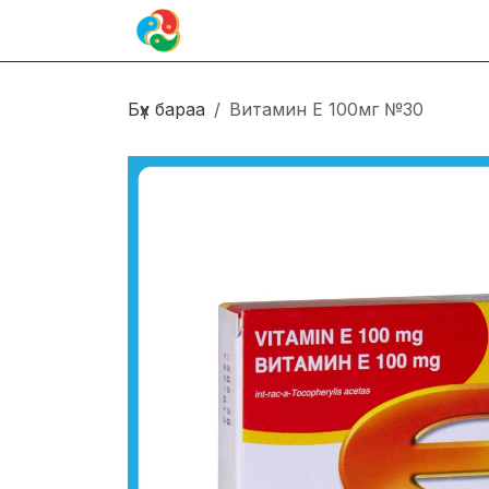
Skip to Content
Иргэн
Блог
Холбоо барих
Бүх бараа
Витамин Е 100мг №30