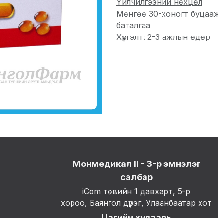
Үйлчилгээний нөхцөл
Мөнгөө 30-хоногт буцаа
баталгаа
Хүргэлт: 2-3 ажлын өдөр
Монмедикал II - 3-р эмнэлэг
салбар
iCom төвийн 1 давхарт, 5-р
хороо, Баянгол дүүрэг, Улаанбаатар хот
Цагийн хуваарь