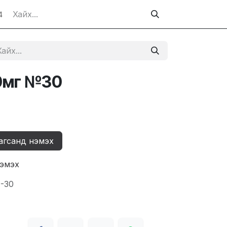
4
00мг №30
агсанд нэмэх
нэмэх
9-30