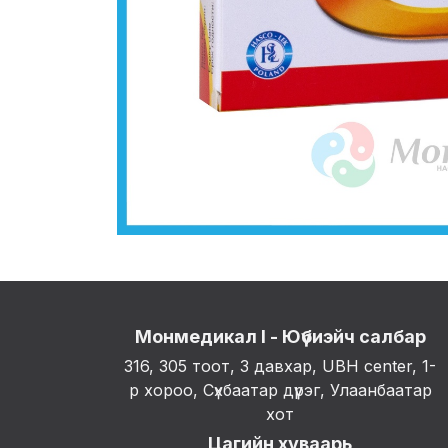
Монмедикал I - Юүбиэйч салбар
316, 305 тоот, 3 давхар, UBH center, 1-
р хороо, Сүхбаатар дүүрэг, Улаанбаатар
хот
Цагийн хуваарь