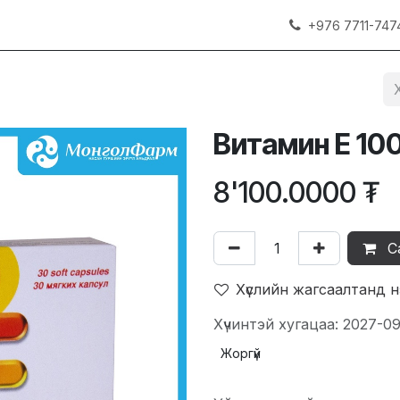
+976 7711-747
Витамин Е 1
8'100.0000
₮
С
Хүслийн жагсаалтанд 
Хүчинтэй хугацаа: 2027-0
Жоргүй