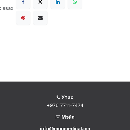
ж авах
Утас
+976 7711-7474
Мэйл
info@monmedical.mn