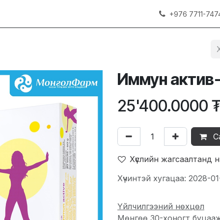
+976 7711-747
Иммун актив
25'400.0000
С
Хүслийн жагсаалтанд 
Хүчинтэй хугацаа: 2028-01
Үйлчилгээний нөхцөл
Мөнгөө 30-хоногт буцаа