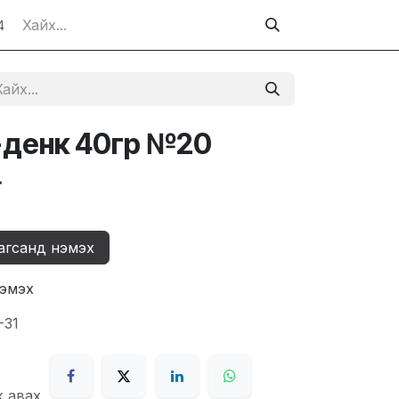
4
-денк 40гр №20
₮
агсанд нэмэх
нэмэх
-31
ж авах