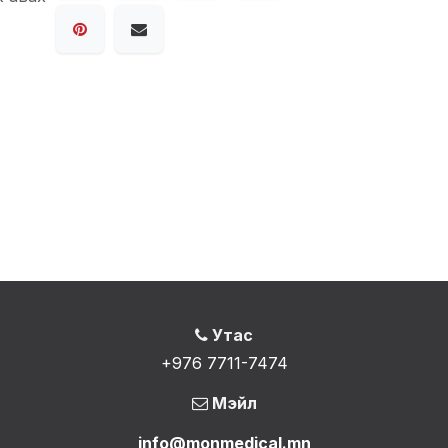
Утас
+976 7711-7474
Мэйл
info@monmedical.mn