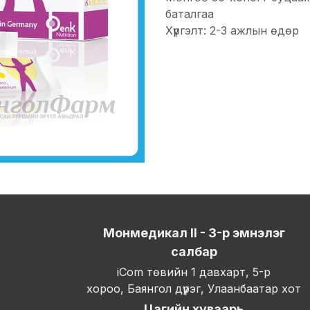
баталгаа
Хүргэлт: 2-3 ажлын өдөр
Монмедикал II - 3-р эмнэлэг
салбар
iCom төвийн 1 давхарт, 5-р
хороо, Баянгол дүүрэг, Улаанбаатар хот
Цагийн хуваарь