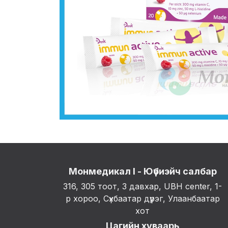
Монмедикал I - Юүбиэйч салбар
316, 305 тоот, 3 давхар, UBH center, 1-
р хороо, Сүхбаатар дүүрэг, Улаанбаатар
хот
Цагийн хуваарь