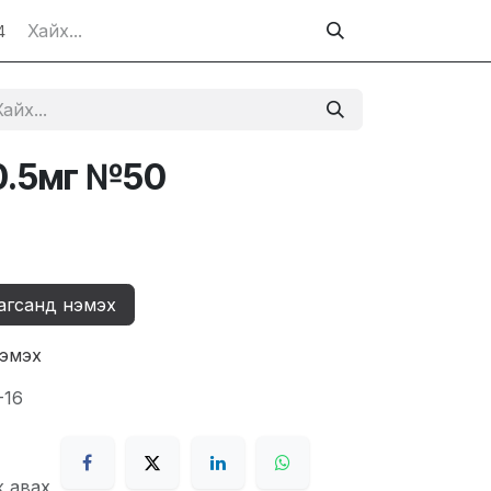
4
 0.5мг №50
агсанд нэмэх
нэмэх
-16
ж авах