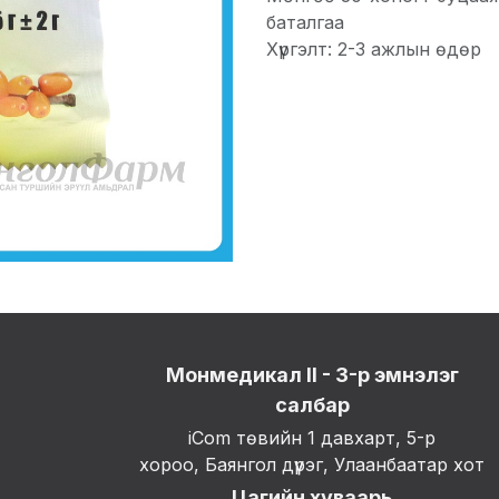
баталгаа
Хүргэлт: 2-3 ажлын өдөр
Монмедикал II - 3-р эмнэлэг
салбар
iCom төвийн 1 давхарт, 5-р
хороо, Баянгол дүүрэг, Улаанбаатар хот
Цагийн хуваарь