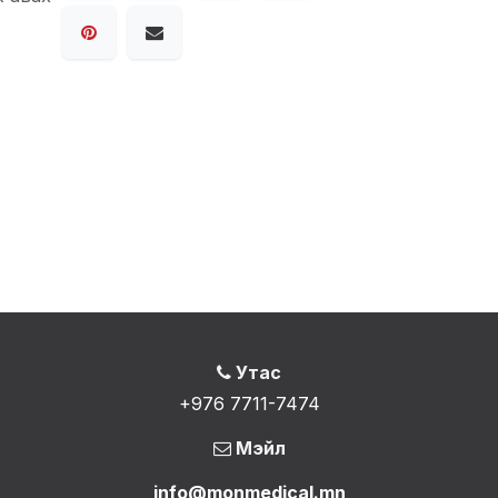
Утас
+976 7711-7474
Мэйл
info@monmedical.mn