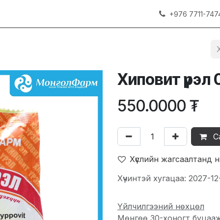
+976 7711-747
Хиповит үрэл
550.0000
₮
С
Хүслийн жагсаалтанд 
Хүчинтэй хугацаа: 2027-12
Үйлчилгээний нөхцөл
Мөнгөө 30-хоногт буцаа