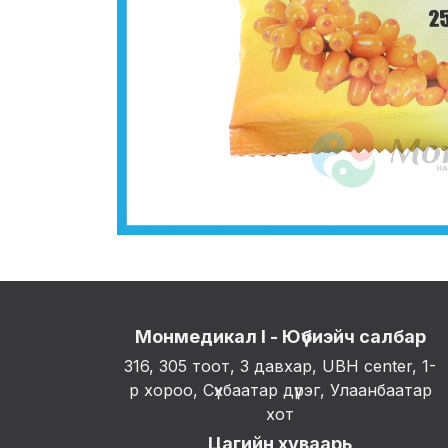
Монмедикал I - Юүбиэйч салбар
316, 305 тоот, 3 давхар, UBH center, 1-
р хороо, Сүхбаатар дүүрэг, Улаанбаатар
хот
Цагийн хуваарь