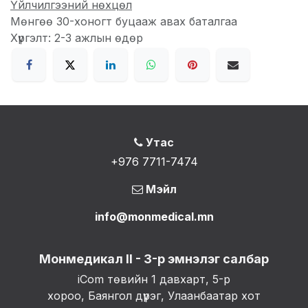
Үйлчилгээний нөхцөл
Мөнгөө 30-хоногт буцааж авах баталгаа
Хүргэлт: 2-3 ажлын өдөр
Утас
+976 7711-7474
Мэйл
info@monmedical.mn
Монмедикал II - 3-р эмнэлэг салбар
iCom төвийн 1 давхарт, 5-р
хороо, Баянгол дүүрэг, Улаанбаатар хот