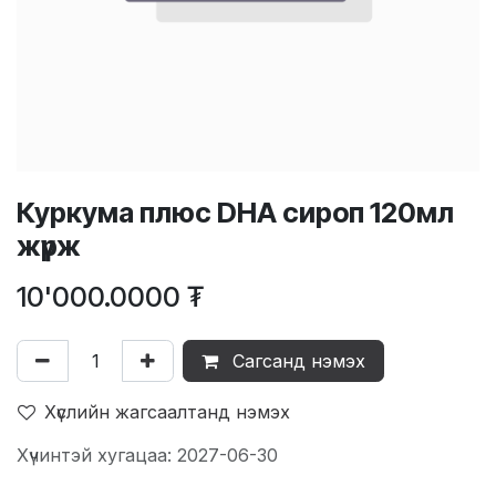
Куркума плюс DHA сироп 120мл
жүрж
10'000.0000
₮
Сагсанд нэмэх
Хүслийн жагсаалтанд нэмэх
Хүчинтэй хугацаа: 2027-06-30