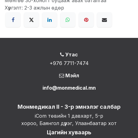
Мөнгөө 30-хоногт буцааж авах баталгаа
Хүргэлт: 2-3 ажлын өдөр
Утас
+976 7711-7474
Мэйл
info@monmedical.mn
Монмедикал II - 3-р эмнэлэг салбар
iCom төвийн 1 давхарт, 5-р
хороо, Баянгол дүүрэг, Улаанбаатар хот
Цагийн хуваарь