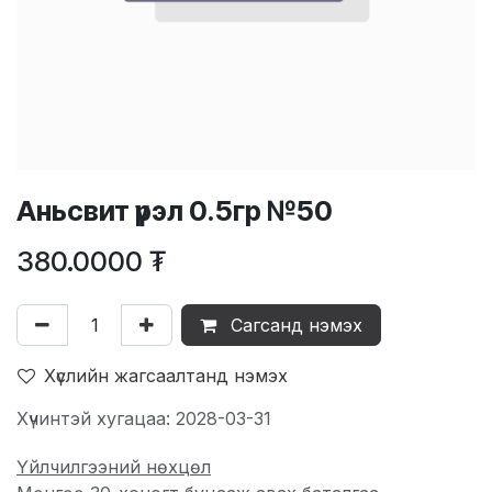
Аньсвит үрэл 0.5гр №50
380.0000
₮
Сагсанд нэмэх
Хүслийн жагсаалтанд нэмэх
Хүчинтэй хугацаа: 2028-03-31
Үйлчилгээний нөхцөл