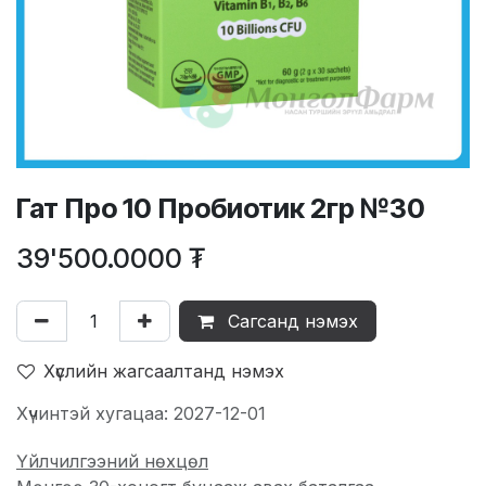
Гат Про 10 Пробиотик 2гр №30
39'500.0000
₮
Сагсанд нэмэх
Хүслийн жагсаалтанд нэмэх
Хүчинтэй хугацаа: 2027-12-01
Үйлчилгээний нөхцөл