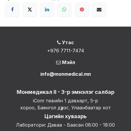
Утас
+976 7711-7474
Мэйл
info@monmedical.mn
Монмедикал II - 3-р эмнэлэг салбар
iCom төвийн 1 давхарт, 5-р
хороо, Баянгол дүүрэг, Улаанбаатар хот
Цагийн хуваарь
Лаборатори: Даваа - Баасан 08:00 - 18:00