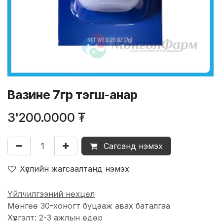
Вазине 7гр тэгш-анар
3'200.0000
₮
Сагсанд нэмэх
Хүслийн жагсаалтанд нэмэх
Үйлчилгээний нөхцөл
Мөнгөө 30-хоногт буцааж авах баталгаа
Хүргэлт: 2-3 ажлын өдөр