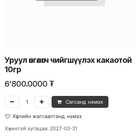
Уруул өнгөлөгч чийгшүүлэх какаотой
10гр
6'800.0000
₮
Сагсанд нэмэх
Хүслийн жагсаалтанд нэмэх
Хүчинтэй хугацаа: 2027-03-31