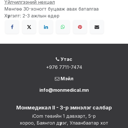
Үйлчилгээний нөхцөл
Мөнгөө 30-хоногт буцааж авах баталгаа
Хүргэлт: 2-3 ажлын өдөр
Утас
+976 7711-7474
Мэйл
info@monmedical.mn
Монмедикал II - 3-р эмнэлэг салбар
iCom төвийн 1 давхарт, 5-р
хороо, Баянгол дүүрэг, Улаанбаатар хот